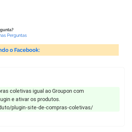
rgunta?
has Perguntas
ndo o Facebook:
seguir e ajude a comunidade:
ras coletivas igual ao Groupon com
gin e ativar os produtos.
to/plugin-site-de-compras-coletivas/