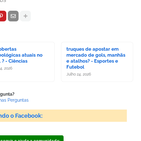
ADS
obertas
truques de apostar em
ológicas atuais no
mercado de gols, manhãs
l ? - Ciências
e atalhos? - Esportes e
Futebol
24, 2026
Julho 24, 2026
rgunta?
has Perguntas
ndo o Facebook: