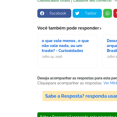
Classificados Grátis | Cadastre seu comércio
· 
Facebook
Twitter
Você também pode responder
o que vale menos , o que
Desc
não vale nada, ou um
arque
traste? - Curiosidades
Brasi
Julho 24, 2026
Julho 
Deseja acompanhar as respostas para esta pe
Clique
para acompanhar as respostas.
Ver Min
Sabe a Resposta? responda usa