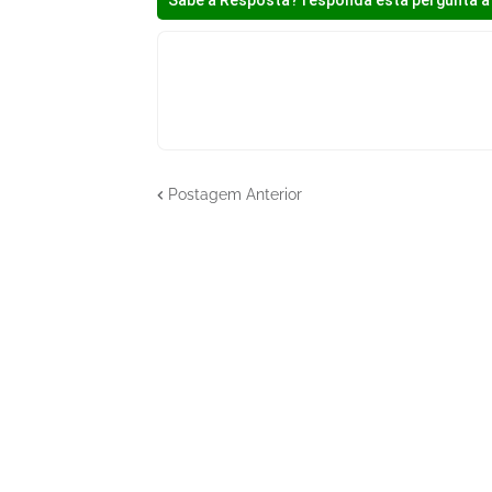
Sabe a Resposta? responda esta pergunta a 
Postagem Anterior