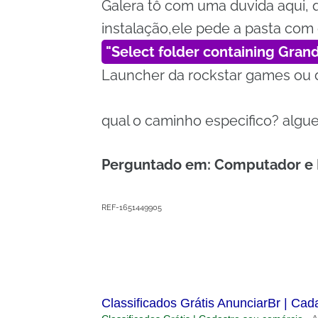
Galera tô com uma duvida aqui, q
instalação,ele pede a pasta com 
Select folder containing Grand
Launcher da rockstar games ou d
qual o caminho especifico? algu
Perguntado em: Computador e 
REF-1651449905
Classificados Grátis AnunciarBr | Cad