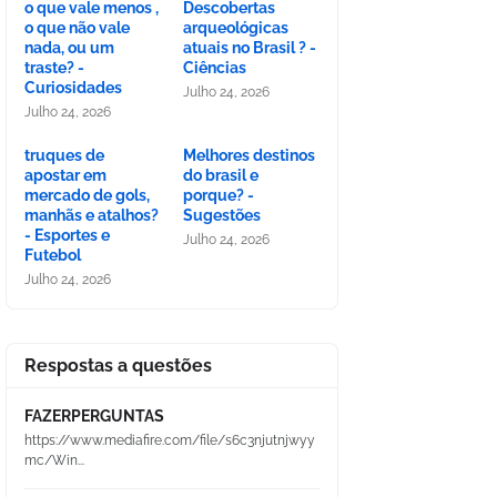
o que vale menos ,
Descobertas
o que não vale
arqueológicas
nada, ou um
atuais no Brasil ? -
traste? -
Ciências
Curiosidades
Julho 24, 2026
Julho 24, 2026
truques de
Melhores destinos
apostar em
do brasil e
mercado de gols,
porque? -
manhãs e atalhos?
Sugestões
- Esportes e
Julho 24, 2026
Futebol
Julho 24, 2026
Respostas a questões
FAZERPERGUNTAS
https://www.mediafire.com/file/s6c3njutnjwyy
mc/Win...