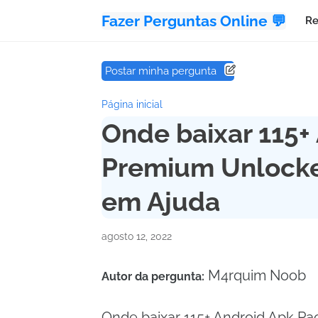
Fazer Perguntas Online 💬
Re
Postar minha pergunta
Página inicial
Onde baixar 115+
Premium Unlocke
em Ajuda
agosto 12, 2022
M4rquim Noob
Autor da pergunta:
Onde baixar 115+ Android Apk P