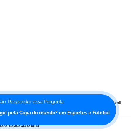
são: Responder essa Pergunta
a notificação de email para receber as respostas no seu email!
 gol pela Copa do mundo? em Esportes e Futebol
as e respostas online