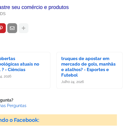
astre seu comércio e produtos
ADS
obertas
truques de apostar em
ológicas atuais no
mercado de gols, manhãs
l ? - Ciências
e atalhos? - Esportes e
Futebol
24, 2026
Julho 24, 2026
rgunta?
has Perguntas
ndo o Facebook: