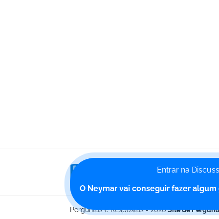
Entrar na Discus
Poste uma pergunta e ative 
O Neymar vai conseguir fazer algum
Perguntas e Respostas - 2026
Site de Pergunt