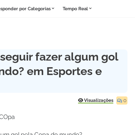
sponder por Categorias
Tempo Real
seguir fazer algum gol
ndo? em Esportes e
0
Visualizações
 COpa
lgum gol pela Copa do mundo?