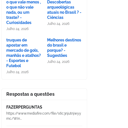
o que vale menos ,
Descobertas
o que não vale
arqueológicas
nada, ou um
atuais no Brasil ? -
traste? -
Ciências
Curiosidades
Julho 24, 2026
Julho 24, 2026
truques de
Melhores destinos
apostar em
do brasil e
mercado de gols,
porque? -
manhãs e atalhos?
Sugestões
- Esportes e
Julho 24, 2026
Futebol
Julho 24, 2026
Respostas a questões
FAZERPERGUNTAS
https://www.mediafire.com/file/s6c3njutnjwyy
mc/Win...