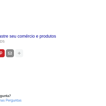
astre seu comércio e produtos
ADS
rgunta?
has Perguntas