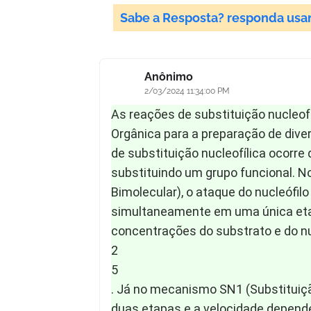
Sabe a Resposta? responda usa
Sabe a Resposta? responda esta pergunta a 
Anônimo
2/03/2024 11:34:00 PM
As reações de substituição nucleof
Orgânica para a preparação de dive
de substituição nucleofílica ocorre
substituindo um grupo funcional. N
Bimolecular), o ataque do nucleófil
simultaneamente em uma única etap
concentrações do substrato e do nu
2
5
. Já no mecanismo SN1 (Substituiçã
duas etapas e a velocidade depend