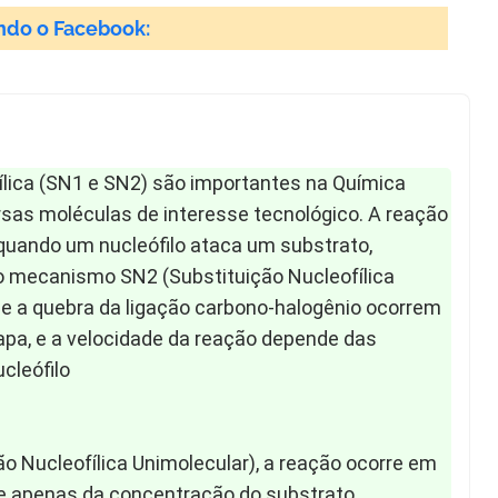
ndo o Facebook:
seguir e ajude a comunidade:
ílica (SN1 e SN2) são importantes na Química
rsas moléculas de interesse tecnológico. A reação
 quando um nucleófilo ataca um substrato,
o mecanismo SN2 (Substituição Nucleofílica
o e a quebra da ligação carbono-halogênio ocorrem
a, e a velocidade da reação depende das
cleófilo
o Nucleofílica Unimolecular), a reação ocorre em
e apenas da concentração do substrato