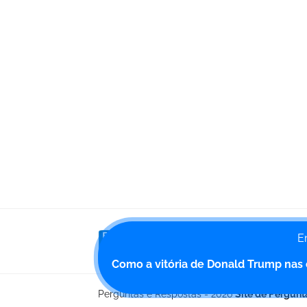
E
Poste uma pergunta e ative 
Como a vitória de Donald Trump nas 
Perguntas e Respostas - 2026
Site de Pergunt