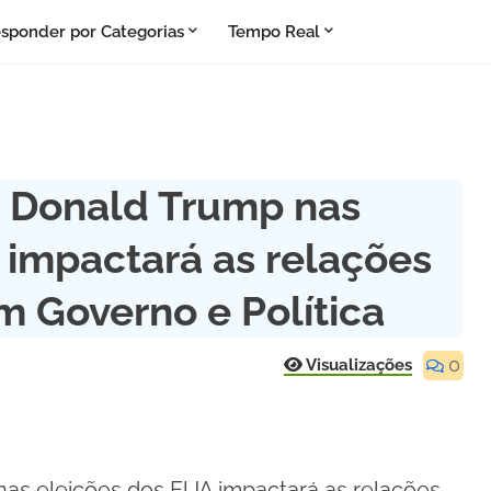
sponder por Categorias
Tempo Real
e Donald Trump nas
 impactará as relações
m Governo e Política
0
Visualizações
nas eleições dos EUA impactará as relações