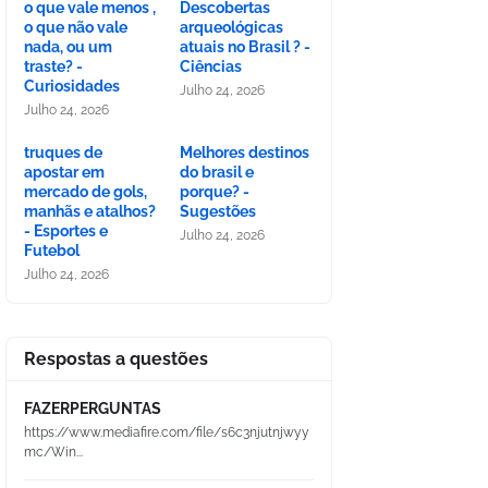
o que vale menos ,
Descobertas
o que não vale
arqueológicas
nada, ou um
atuais no Brasil ? -
traste? -
Ciências
Curiosidades
Julho 24, 2026
Julho 24, 2026
truques de
Melhores destinos
apostar em
do brasil e
mercado de gols,
porque? -
manhãs e atalhos?
Sugestões
- Esportes e
Julho 24, 2026
Futebol
Julho 24, 2026
Respostas a questões
FAZERPERGUNTAS
https://www.mediafire.com/file/s6c3njutnjwyy
mc/Win...