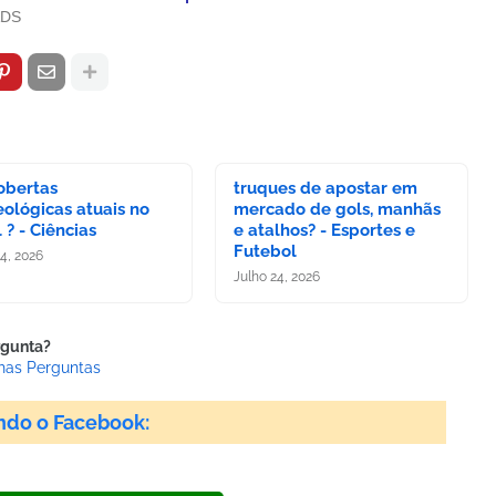
ADS
obertas
truques de apostar em
ológicas atuais no
mercado de gols, manhãs
l ? - Ciências
e atalhos? - Esportes e
Futebol
24, 2026
Julho 24, 2026
rgunta?
has Perguntas
ndo o Facebook: